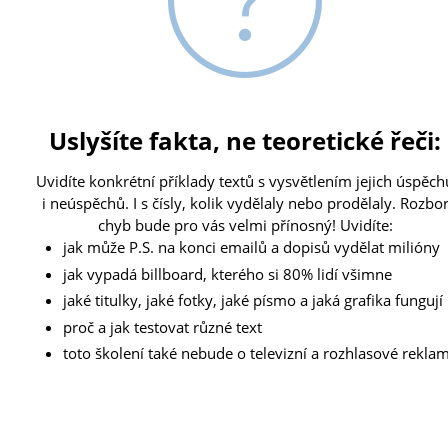
Uslyšíte fakta, ne teoretické řeči:
Uvidíte konkrétní příklady textů s vysvětlením jejich úspěch
i neúspěchů. I s čísly, kolik vydělaly nebo prodělaly. Rozbo
chyb bude pro vás velmi přínosný! Uvidíte:
jak může P.S. na konci emailů a dopisů vydělat milióny
jak vypadá billboard, kterého si 80% lidí všimne
jaké titulky, jaké fotky, jaké písmo a jaká grafika fungují
proč a jak testovat různé text
toto školení také nebude o televizní a rozhlasové rekla