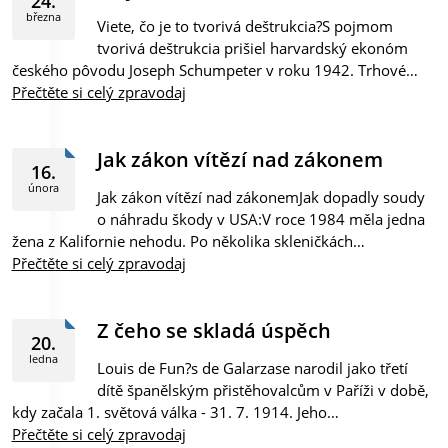
24.
března
Viete, čo je to tvorivá deštrukcia?S pojmom
tvorivá deštrukcia prišiel harvardský ekonóm
českého pôvodu Joseph Schumpeter v roku 1942. Trhové…
Přečtěte si celý zpravodaj
Jak zákon vítězí nad zákonem
16.
února
Jak zákon vítězí nad zákonemJak dopadly soudy
o náhradu škody v USA:V roce 1984 měla jedna
žena z Kalifornie nehodu. Po několika skleničkách…
Přečtěte si celý zpravodaj
Z čeho se skladá úspěch
20.
ledna
Louis de Fun?s de Galarzase narodil jako třetí
dítě španělským přistěhovalcům v Paříži v době,
kdy začala 1. světová válka - 31. 7. 1914. Jeho…
Přečtěte si celý zpravodaj