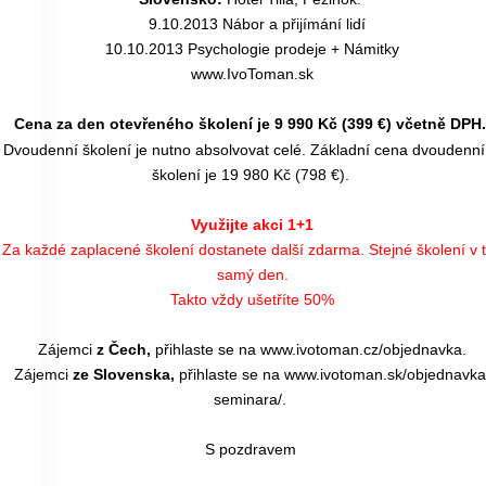
9.10.2013
Nábor a přijímání lidí
10.10.2013 Psychologie prodeje + Námitky
www.IvoToman.sk
Cena za den otevřeného školení je 9 990 Kč (399 €) včetně DPH.
Dvoudenní školení je nutno absolvovat celé. Základní cena dvoudenn
školení je 19 980 Kč (798 €).
Využijte akci 1+1
Za každé zaplacené školení dostanete další zdarma. Stejné školení v 
samý den.
Takto vždy ušetříte 50%
Zájemci
z Čech,
přihlaste se na
www.ivotoman.cz/objednavka.
Zájemci
ze Slovenska,
přihlaste se na
www.ivotoman.sk/objednavka
seminara/.
S pozdravem