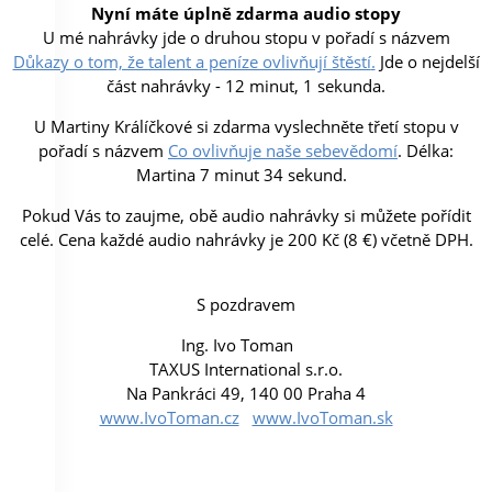
Nyní máte úplně zdarma audio stopy
U mé nahrávky jde o druhou stopu v pořadí s názvem
Důkazy o tom, že talent a peníze ovlivňují štěstí
.
Jde o nejdelší
část nahrávky - 12 minut, 1 sekunda.
U Martiny Králíčkové si zdarma vyslechněte třetí stopu v
pořadí s názvem
Co ovlivňuje naše sebevědomí
.
Délka:
Martina 7 minut 34 sekund.
Pokud Vás to zaujme, obě audio nahrávky si můžete pořídit
celé. Cena každé audio nahrávky je 200 Kč (8 €) včetně DPH.
S pozdravem
Ing. Ivo Toman
TAXUS International s.r.o.
Na Pankráci 49, 140 00 Praha 4
www.IvoToman.cz
www.IvoToman.sk