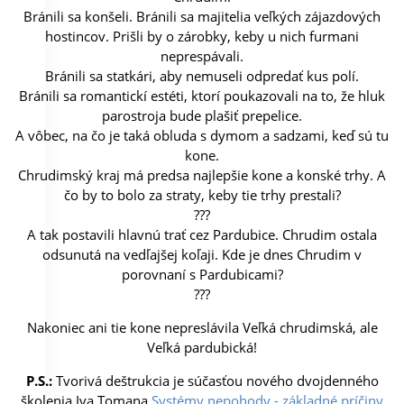
Bránili sa konšeli. Bránili sa majitelia veľkých zájazdových
hostincov. Prišli by o zárobky, keby u nich furmani
neprespávali.
Bránili sa statkári, aby nemuseli odpredať kus polí.
Bránili sa romantickí estéti, ktorí poukazovali na to, že hluk
parostroja bude plašiť prepelice.
A vôbec, na čo je taká obluda s dymom a sadzami, keď sú tu
kone.
Chrudimský kraj má predsa najlepšie kone a konské trhy. A
čo by to bolo za straty, keby tie trhy prestali?
???
A tak postavili hlavnú trať cez Pardubice. Chrudim ostala
odsunutá na vedľajšej koľaji. Kde je dnes Chrudim v
porovnaní s Pardubicami?
???
Nakoniec ani tie kone nepreslávila Veľká chrudimská, ale
Veľká pardubická!
P.S.:
Tvorivá deštrukcia je súčasťou nového dvojdenného
školenia Iva Tomana
Systémy nepohody - základné príčiny