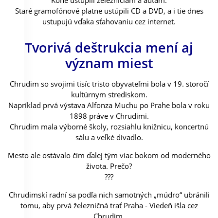
Kone ustúpili železniciam a autám.
Staré gramofónové platne ustúpili CD a DVD, a i tie dnes
ustupujú vďaka sťahovaniu cez internet.
Tvorivá deštrukcia mení aj
význam miest
Chrudim so svojimi tisíc tristo obyvateľmi bola v 19. storočí
kultúrnym strediskom.
Napríklad prvá výstava Alfonza Muchu po Prahe bola v roku
1898 práve v Chrudimi.
Chrudim mala výborné školy, rozsiahlu knižnicu, koncertnú
sálu a veľké divadlo.
Mesto ale ostávalo čím ďalej tým viac bokom od moderného
života. Prečo?
???
Chrudimskí radní sa podľa nich samotných „múdro“ ubránili
tomu, aby prvá železničná trať Praha - Viedeň išla cez
Chrudim.