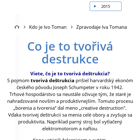
2015
Kdo je Ivo Toman
Zpravodaje Iva Tomana
Co je to tvořivá
destrukce
Viete, čo je to tvorivá deštrukcia?
S pojmom
tvorivá deštrukcia
prišiel harvardský ekonóm
českého pôvodu Joseph Schumpeter v roku 1942.
Trhové hospodárstvo sa neustále oživuje tým, že staré je
nahradzované novším a produktívnejším. Tomuto procesu
„borenia a tvorenia“ dal meno „creative destruction".
Vďaka tvorivej deštrukcii sa menia celé obory a zvyšuje sa
produktivita. Napríklad parný stroj bol vytlačený
elektromotorom a naftou.