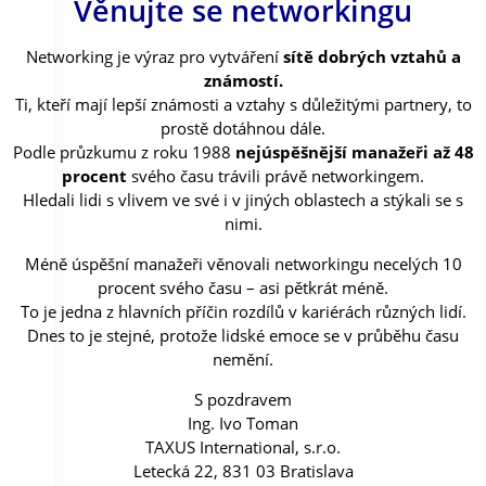
Věnujte se networkingu
Networking je výraz pro vytváření
sítě dobrých vztahů a
známostí.
Ti, kteří mají lepší známosti a vztahy s důležitými partnery, to
prostě dotáhnou dále.
Podle průzkumu z roku 1988
nejúspěšnější manažeři až 48
procent
svého času trávili právě networkingem.
Hledali lidi s vlivem ve své i v jiných oblastech a stýkali se s
nimi.
Méně úspěšní manažeři věnovali networkingu necelých 10
procent svého času – asi pětkrát méně.
To je jedna z hlavních příčin rozdílů v kariérách různých lidí.
Dnes to je stejné, protože lidské emoce se v průběhu času
nemění.
S pozdravem
Ing. Ivo Toman
TAXUS International, s.r.o.
Letecká 22, 831 03 Bratislava