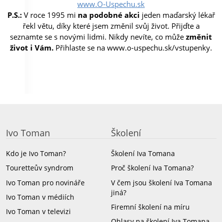
www.O-Uspechu.sk
P.S.:
V roce 1995 mi
na podobné akci
jeden maďarský lékař
řekl větu, díky které jsem změnil svůj život. Přijďte a
seznamte se s novými lidmi. Nikdy nevíte, co může
změnit
život i Vám.
Přihlaste se na
www.o-uspechu.sk/vstupenky
.
Ivo Toman
Školení
Kdo je Ivo Toman?
Školení Iva Tomana
Touretteův syndrom
Proč školení Iva Tomana?
Ivo Toman pro novináře
V čem jsou školení Iva Tomana
jiná?
Ivo Toman v médiích
Firemní školení na míru
Ivo Toman v televizi
Ohlasy na školení Iva Tomana