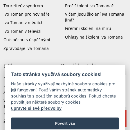
Touretteův syndrom
Proč školení Iva Tomana?
Ivo Toman pro novináře
V čem jsou školení Iva Tomana
jiná?
Ivo Toman v médiích
Firemní školení na míru
Ivo Toman v televizi
Ohlasy na školení Iva Tomana
O úspěchu s úspěšnými
Zpravodaje Iva Tomana
E-Shop
Rychlý kontakt
Tato stránka využívá soubory cookies!
Knihy a CD Iva Tomana
Naše stránky využívají nezbytné soubory cookies pro
+420 603 579 174
Revoluční angličtina 3.
její fungovaní. Používáním stránek automaticky
generace
souhlasíte s použitím souborů cookies. Pokud chcete
taxus@taxus.cz
Video školení Iva
povolit jen některé soubory cookies
Tomana
upravte si své předvolby
Revoluční němčina 3.
generace
Povolit vše
Obchodní podmínky