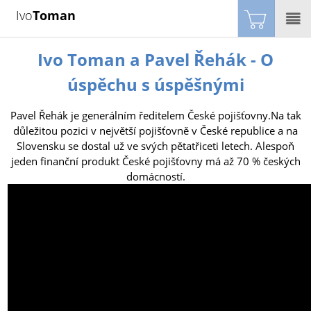
Ivo
Toman
Ivo Toman a Pavel Řehák - O
úspěchu s úspěšnými
Pavel Řehák je generálním ředitelem České pojišťovny.Na tak
důležitou pozici v největší pojišťovně v České republice a na
Slovensku se dostal už ve svých pětatřiceti letech. Alespoň
jeden finanční produkt České pojišťovny má až 70 % českých
domácností.