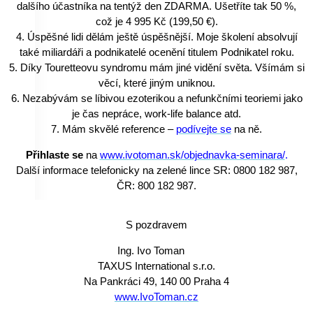
dalšího účastníka na tentýž den ZDARMA. Ušetříte tak 50 %,
což je 4 995 Kč (199,50 €).
4. Úspěšné lidi dělám ještě úspěšnější. Moje školení absolvují
také miliardáři a podnikatelé ocenění titulem Podnikatel roku.
5. Díky Touretteovu syndromu
mám jiné vidění světa
. Všímám si
věcí, které jiným uniknou.
6. Nezabývám se líbivou ezoterikou a nefunkčními teoriemi jako
je čas nepráce, work-life balance atd.
7. Mám skvělé reference –
podívejte se
na ně.
Přihlaste se
na
www.ivotoman.sk/objednavka-seminara/
.
Další informace telefonicky na zelené lince SR: 0800 182 987,
ČR: 800 182 987.
S pozdravem
Ing. Ivo Toman
TAXUS International s.r.o.
Na Pankráci 49, 140 00 Praha 4
www.IvoToman.cz