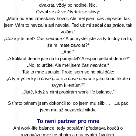
dvakrát, vždy po hodině. Nic.
Ozval se až ve čtvrtek se slovy:
„Mám od Vás zmeškaný hovor. Ale měl jsem
čas nepráce
, tak
jsem Vám to nevzal a ani nevolal. Teď už mi začal
čas práce
, tak
volám.“
„
Cože jste měl?
Čas nepráce?
A pomyslel jste za ty tři dny na to,
že mi máte zavolat?“
„Ano.”
„
A kolikrát denně jste na to pomyslel? Alespoň pětkrát denně?”
„No, to určitě. Ale měl jsem
čas nepráce
.“
Tak to mne zaujalo. Proto jsem se ho ptal dále:
„
A ty myšlenky o
čase práce a čase nepráce
jako kouč říkáte i
svým klientům?"
„Jistě, když s nimi probírám work-life balance.”
S tímto pánem jsem dokončil to, co jsem mu slíbil... ...a pak
jsem mu už nezavolal nikdy.
To není partner pro mne
Ani work-life balance, tedy populární představa koučů o
rovnováze mezi osobním a pracovním životem.