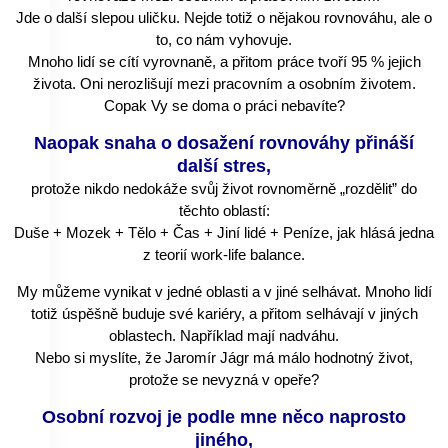
Jde o další slepou uličku. Nejde totiž o nějakou rovnováhu, ale o
to, co nám vyhovuje.
Mnoho lidí se cítí vyrovnaně, a přitom práce tvoří 95 % jejich
života. Oni nerozlišují mezi pracovním a osobním životem.
Copak Vy se doma o práci nebavíte?
Naopak snaha o dosažení rovnováhy přináší
další stres,
protože nikdo nedokáže svůj život rovnoměrně „rozdělit” do
těchto oblastí:
Duše + Mozek + Tělo + Čas + Jiní lidé + Peníze, jak hlásá jedna
z teorií work-life balance.
My můžeme vynikat v jedné oblasti a v jiné selhávat. Mnoho lidí
totiž úspěšně buduje své kariéry, a přitom selhávají v jiných
oblastech. Například mají nadváhu.
Nebo si myslíte, že Jaromír Jágr má málo hodnotný život,
protože se nevyzná v opeře?
Osobní rozvoj je podle mne něco naprosto
jiného,