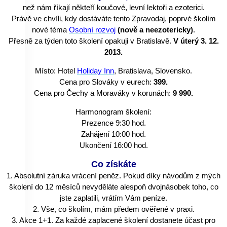
než nám říkají někteří koučové, levní lektoři a ezoterici.
Právě ve chvíli, kdy dostáváte tento Zpravodaj, poprvé školím
nové téma
Osobní rozvoj
(nově a neezotericky)
.
Přesně za týden toto školení opakuji v Bratislavě.
V úterý 3. 12.
2013.
Místo: Hotel
Holiday Inn
, Bratislava, Slovensko.
Cena pro Slováky v eurech:
399.
Cena pro Čechy a Moraváky v korunách:
9 990.
Harmonogram školení:
Prezence 9:30 hod.
Zahájení 10:00 hod.
Ukončení 16:00 hod.
Co získáte
1. Absolutní záruka vrácení peněz. Pokud díky návodům z mých
školení do 12 měsíců nevyděláte alespoň dvojnásobek toho, co
jste zaplatili, vrátím Vám peníze.
2. Vše, co školím, mám předem ověřené v praxi.
3. Akce 1+1. Za každé zaplacené školení dostanete účast pro