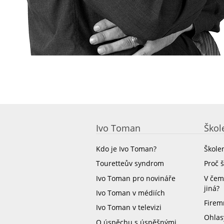
Ivo Toman
Škol
Kdo je Ivo Toman?
Škole
Touretteův syndrom
Proč 
Ivo Toman pro novináře
V čem
jiná?
Ivo Toman v médiích
Firem
Ivo Toman v televizi
Ohlas
O úspěchu s úspěšnými