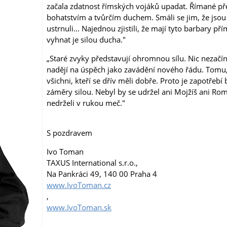
začala zdatnost římských vojáků upadat. Římané př
bohatstvím a tvůrčím duchem. Smáli se jim, že jsou 
ustrnuli… Najednou zjistili, že mají tyto barbary př
vyhnat je silou ducha."
„Staré zvyky představují ohromnou sílu. Nic nezačín
nadějí na úspěch jako zavádění nového řádu. Tomu, k
všichni, kteří se dřív měli dobře. Proto je zapotřebí
záměry silou. Nebyl by se udržel ani Mojžíš ani R
nedrželi v rukou meč."
S pozdravem
Ivo Toman
TAXUS International s.r.o.,
Na Pankráci 49, 140 00 Praha 4
www.IvoToman.cz
,
www.IvoToman.sk