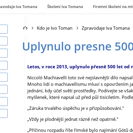
ravodaje Iva Tomana
Školení Iva Tomana
Firemní školení na mí
Kdo je Ivo Toman
Zpravodaje Iva Tomana
Uplynulo presne 500 
Letos, v roce 2013, uplynulo přesně 500 let od
Niccoló Machiavelli toto své nejslavnější dílo napsa
Mnoho lidí o machiavellismu mluví s opovržením 
jednání, kdy účel světí prostředky. Podívejte se vša
myšlenek, které napsal už před půl tisíciletím. Podl
„Záruka trvalého úspěchu je v přizpůsobování."
„Vždy je plodnější jednat rázně než opatrně."
„Příčinou rozpadu říše římské bylo najímání Gótů d