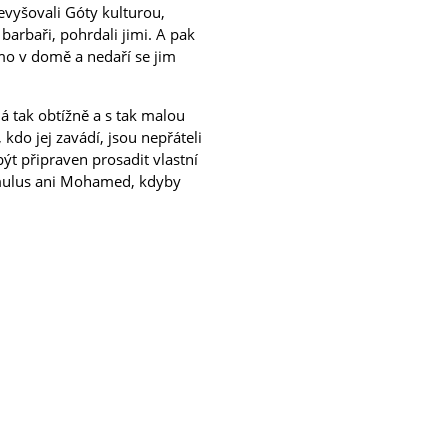
evyšovali Góty kulturou,
barbaři, pohrdali jimi. A pak
ímo v domě a nedaří se jim
á tak obtížně a s tak malou
do jej zavádí, jsou nepřáteli
 být připraven prosadit vlastní
omulus ani Mohamed, kdyby