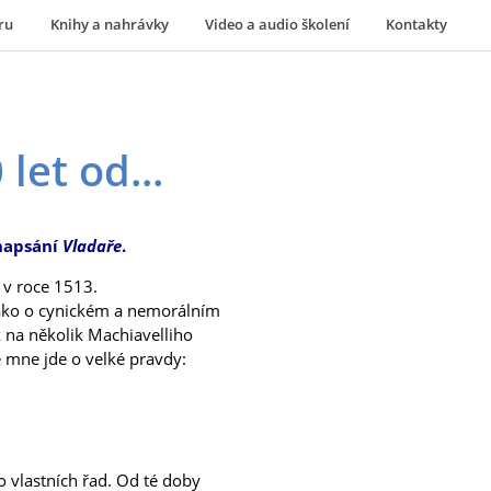
ru
Knihy a nahrávky
Video a audio školení
Kontakty
let od...
 napsání
Vladaře
.
l v roce 1513.
jako o cynickém a nemorálním
k na několik Machiavelliho
e mne jde o velké pravdy:
o vlastních řad. Od té doby