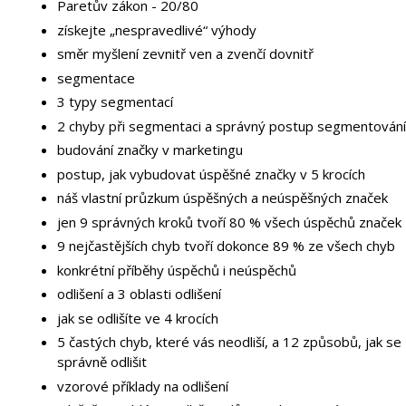
Paretův zákon - 20/80
získejte „nespravedlivé“ výhody
směr myšlení zevnitř ven a zvenčí dovnitř
segmentace
3 typy segmentací
2 chyby při segmentaci a správný postup segmentování
budování značky v marketingu
postup, jak vybudovat úspěšné značky v 5 krocích
náš vlastní průzkum úspěšných a neúspěšných značek
jen 9 správných kroků tvoří 80 % všech úspěchů značek
9 nejčastějších chyb tvoří dokonce 89 % ze všech chyb
konkrétní příběhy úspěchů i neúspěchů
odlišení a 3 oblasti odlišení
jak se odlišíte ve 4 krocích
5 častých chyb, které vás neodliší, a 12 způsobů, jak se
správně odlišit
vzorové příklady na odlišení