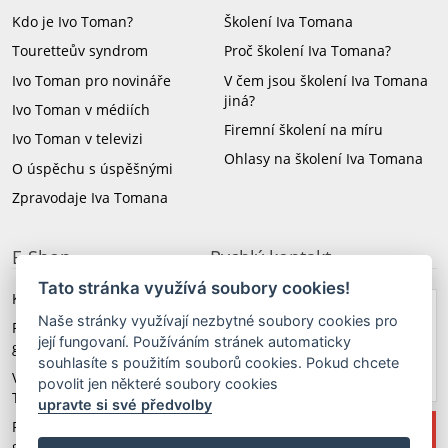
Kdo je Ivo Toman?
Školení Iva Tomana
Touretteův syndrom
Proč školení Iva Tomana?
Ivo Toman pro novináře
V čem jsou školení Iva Tomana
jiná?
Ivo Toman v médiích
Firemní školení na míru
Ivo Toman v televizi
Ohlasy na školení Iva Tomana
O úspěchu s úspěšnými
Zpravodaje Iva Tomana
E-Shop
Rychlý kontakt
Tato stránka využívá soubory cookies!
Knihy a CD Iva Tomana
Naše stránky využívají nezbytné soubory cookies pro
+420 603 579 174
Revoluční angličtina 3.
její fungovaní. Používáním stránek automaticky
generace
souhlasíte s použitím souborů cookies. Pokud chcete
taxus@taxus.cz
Video školení Iva
povolit jen některé soubory cookies
Tomana
upravte si své předvolby
Revoluční němčina 3.
generace