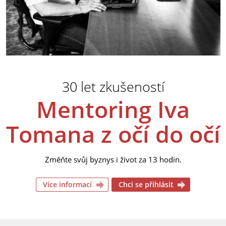
30 let zkušeností
Mentoring Iva
Tomana z očí do očí
Změňte svůj byznys i život za 13 hodin.
Více informací
Chci se přihlásit