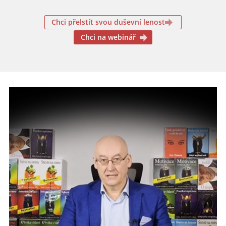
Chci přelstít svou duševní lenost
Chci na webinář