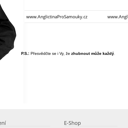
www.AnglictinaProSamouky.cz
www.Angli
P.S.:
Přesvědčte se i Vy, že
zhubnout může každý
.
ení
E-Shop