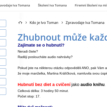
ravodaje Iva Tomana
Školení Iva Tomana
Firemní školení na mí
Kdo je Ivo Toman
Zpravodaje Iva Tomana
Zhubnout může kaž
Zajímate se o hubnutí?
Neradi čtete?
Raději posloucháte audio nahrávky?
Pokud jste na některou otázku odpověděli ANO, pak Vám as
že moje manželka, Martina Králíčková, namluvila svou úsp
Hubnutí bez diet a cvičení
jako
audio knihu
.
Celková délka: 3 hodiny 50 minut.
Počet stop: 17.