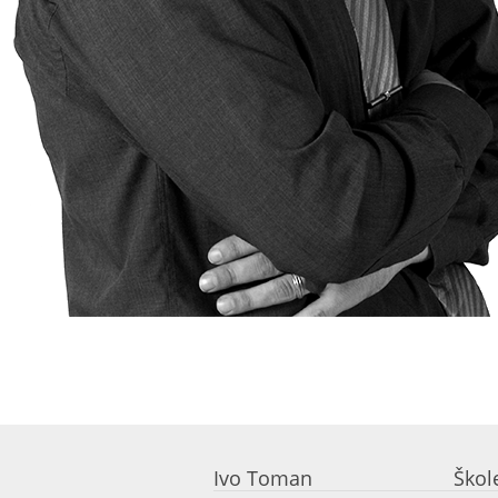
Ivo Toman
Škol