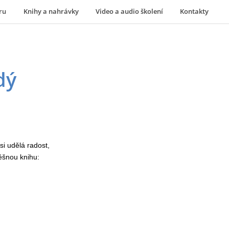
ru
Knihy a nahrávky
Video a audio školení
Kontakty
dý
i udělá radost,
ěšnou knihu: