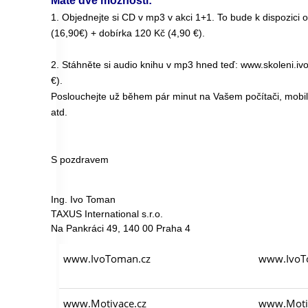
Máte dvě možnosti:
1.
Objednejte si
CD v mp3 v akci 1+1. To bude k dispozici 
(16,90€) + dobírka 120 Kč (4,90 €).
2. Stáhněte si audio knihu v mp3 hned teď:
www.skoleni.iv
€).
Poslouchejte už během pár minut na Vašem počítači, mobilu
atd.
S pozdravem
Ing. Ivo Toman
TAXUS International s.r.o.
Na Pankráci 49, 140 00 Praha 4
www.IvoToman.cz
www.IvoT
www.Motivace.cz
www.Motiv