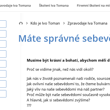
ravodaje Iva Tomana
Školení Iva Tomana
Firemní školení na mí
Kdo je Ivo Toman
Zpravodaje Iva Tomana
Máte správné sebe
Musíme být krásní a bohatí, abychom měli 
Proč se vidíme jinak, než nás vidí okolí?
Jak nás v životě poznamenali naši rodiče, souroze
Jak ovlivní naše sebevědomí to, že čteme bulvárn
Jaký vliv na naše sebevědomí má náš partner?
Proč může být naše sebevědomí současně vysoké 
A hlavně, jak si sebevědomí zvýšíme?
???