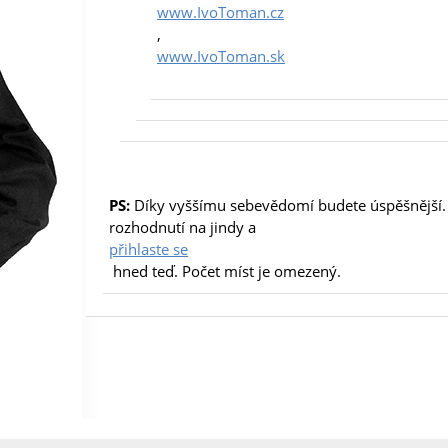
www.IvoToman.cz
,
www.IvoToman.sk
PS:
Díky vyššímu sebevědomí budete úspěšnější. 
rozhodnutí na jindy a
přihlaste se
hned teď. Počet míst je omezený.