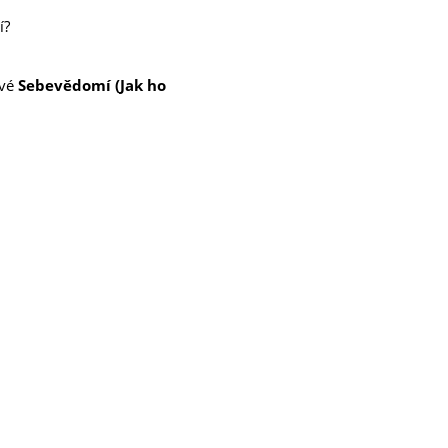
í?
ové
Sebevědomí (Jak ho