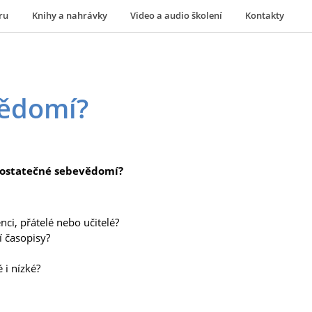
ru
Knihy a nahrávky
Video a audio školení
Kontakty
vědomí?
dostatečné sebevědomí?
nci, přátelé nebo učitelé?
í časopisy?
i nízké?