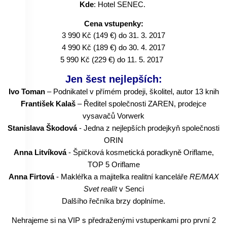
Kde
:
Hotel SENEC
.
Cena vstupenky:
3 990 Kč (149 €) do 31. 3. 2017
4 990 Kč (189 €) do 30. 4. 2017
5 990 Kč (229 €) do 11. 5. 2017
Jen šest nejlepších:
Ivo Toman
– Podnikatel v přímém prodeji, školitel, autor 13 knih
František Kalaš
– Ředitel společnosti ZAREN, prodejce
vysavačů Vorwerk
Stanislava Škodová
- Jedna z nejlepších prodejkyň společnosti
ORIN
Anna Litvíková
- Špičková kosmetická poradkyně Oriflame,
TOP 5 Oriflame
Anna Firtová
- Makléřka a majitelka realitní kanceláře
RE/MAX
Svet realít
v Senci
Dalšího řečníka brzy doplníme.
Nehrajeme si na VIP s předraženými vstupenkami pro první 2