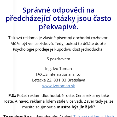
Správné odpovědi na
předcházející otázky jsou často
překvapivé.
Tisková reklama je vlastně písemný obchodní rozhovor.
Může být velice zisková. Tedy, pokud to děláte dobře.
Psychologie prodeje je kupodivu dost jednoduchá..
S pozdravem
Ing. Ivo Toman
TAXUS International s.r.o.
Letecká 22, 831 03 Bratislava
www.ivotoman.sk
P.S.:
Počet reklam dlouhodobě roste. Cena reklamy také
roste. A navíc, reklama lidem stále více vadí. Závěr tedy je, že
musíte zaujmout a
musíte být jiní!
Jak?
To se dozvíte
na dvoudenním školení
Tisková reklama, která