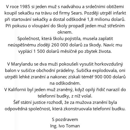
V roce 1985 si jeden muž s nadváhou a srdečními obtížemi
koupil sekačku na trávu od firmy Sears. Později utrpěl infarkt
při startování sekačky a dostal odškodné 1,8 milionu dolarů.
Při pokusu o vloupání do školy propadl jeden muž střešním
oknem.
Společnost, která školu pojistila, musela zaplatit
neúspěšnému zloději 260 000 dolarů za škody. Navíc mu
vyplácí 1 500 dolarů měsíčně po zbytek života.
V Marylandu se dva muži pokoušeli vysušit horkovzdušný
balon v sušičce obchodní prádelny. Sušička explodovala, oni
utrpěli lehké zranění a nakonec získali téměř 900 000 dolarů
na odškodném.
V Kalifornii byl jeden muž zraněný, když opilý řidič narazil do
telefonní budky, z níž volal.
Šéf státní justice rozhodl, že za mužova zranění byla
odpovědná společnost, která zkonstruovala telefonní budku.
S pozdravem
Ing. Ivo Toman