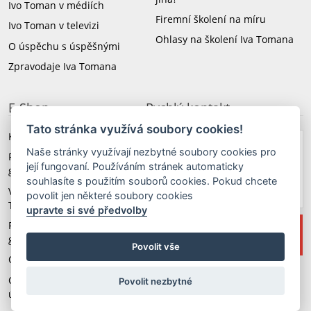
Ivo Toman v médiích
Firemní školení na míru
Ivo Toman v televizi
Ohlasy na školení Iva Tomana
O úspěchu s úspěšnými
Zpravodaje Iva Tomana
E-Shop
Rychlý kontakt
Tato stránka využívá soubory cookies!
Knihy a CD Iva Tomana
Naše stránky využívají nezbytné soubory cookies pro
+420 603 579 174
Revoluční angličtina 3.
její fungovaní. Používáním stránek automaticky
generace
souhlasíte s použitím souborů cookies. Pokud chcete
taxus@taxus.cz
Video školení Iva
povolit jen některé soubory cookies
Tomana
upravte si své předvolby
Revoluční němčina 3.
generace
Povolit vše
Obchodní podmínky
Upravit předvolby Cookies
Ochrana osobních
Povolit nezbytné
copyright © 2014 ivotoman.cz
údajů