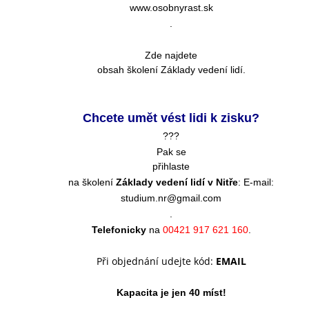
www.osobnyrast.sk
.
Zde najdete
obsah školení Základy vedení lidí.
Chcete umět vést lidi k zisku?
???
Pak se
přihlaste
na školení
Základy vedení lidí v Nitře
: E-mail:
studium.nr@gmail.com
.
Telefonicky
na
00421 917 621 160
.
Při objednání udejte kód:
EMAIL
Kapacita je jen 40 míst!