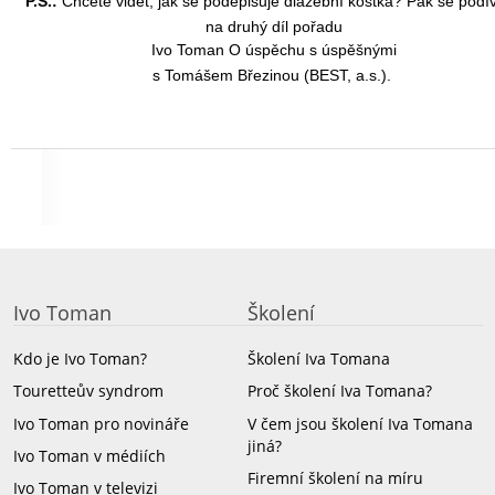
P.S.:
Chcete vidět, jak se podepisuje dlažební kostka? Pak se podív
na druhý díl pořadu
Ivo Toman O úspěchu s úspěšnými
s Tomášem Březinou (BEST, a.s.).
Ivo Toman
Školení
Kdo je Ivo Toman?
Školení Iva Tomana
Touretteův syndrom
Proč školení Iva Tomana?
Ivo Toman pro novináře
V čem jsou školení Iva Tomana
jiná?
Ivo Toman v médiích
Firemní školení na míru
Ivo Toman v televizi