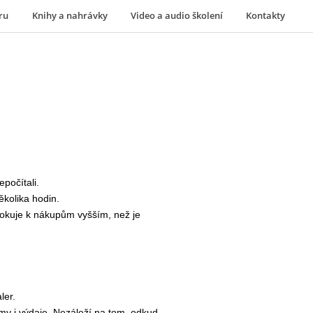
ru
Knihy a nahrávky
Video a audio školení
Kontakty
počítali.
ěkolika hodin.
vokuje k nákupům vyšším, než je
ler.
jmy i výdaje. Nezáleží na tom, odkud