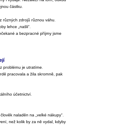
ejnou částku.
z různých zdrojů různou váhu.
by lehce „našli“.
nečekané a bezpracné příjmy jsme
jí
z problému je utratíme.
vrdě pracovala a žila skromně, pak
álního účetnictví.
 člověk naladěn na „velké nákupy“.
ní, než kolik by za ně vydal, kdyby