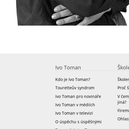
Ivo Toman
Škol
Kdo je Ivo Toman?
Škole
Touretteův syndrom
Proč 
Ivo Toman pro novináře
V čem
jiná?
Ivo Toman v médiích
Firem
Ivo Toman v televizi
Ohlas
O úspěchu s úspěšnými