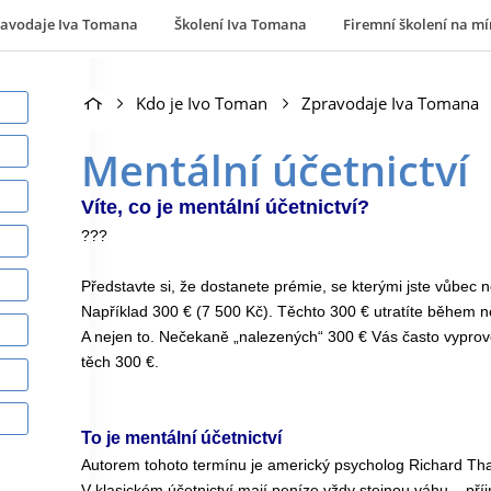
ravodaje Iva Tomana
Školení Iva Tomana
Firemní školení na mí
Kdo je Ivo Toman
Zpravodaje Iva Tomana
Mentální účetnictví
Víte, co je mentální účetnictví?
???
Představte si, že dostanete prémie, se kterými jste vůbec ne
Například 300 € (7 500 Kč). Těchto 300 € utratíte během n
A nejen to. Nečekaně „nalezených“ 300 € Vás často vypro
těch 300 €.
To je mentální účetnictví
Autorem tohoto termínu je americký psycholog Richard Tha
V klasickém účetnictví mají peníze vždy stejnou váhu – pří