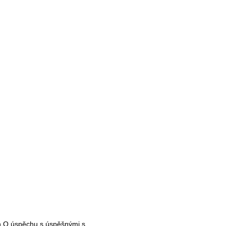
n O úspěchu s úspěšnými
s