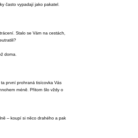
ky často vypadají jako pakatel.
trácení. Stalo se Vám na cestách,
utratili?
než doma.
 ta první prohraná tisícovka Vás
a mnohem méně. Přitom šlo vždy o
plně – koupí si něco drahého a pak