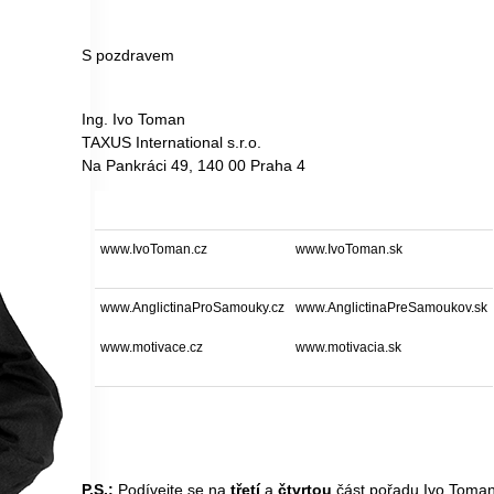
S pozdravem
Ing. Ivo Toman
TAXUS International s.r.o.
Na Pankráci 49, 140 00 Praha 4
www.IvoToman.cz
www.IvoToman.sk
www.AnglictinaProSamouky.cz
www.AnglictinaPreSamoukov.sk
www.motivace.cz
www.motivacia.sk
P.S.:
Podívejte se na
třetí
a
čtvrtou
část pořadu
Ivo Toma