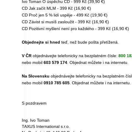
Ivo Toman O úspěchu CD - 999 Kč (39,90 €)
CD Jak začít MLM - 399 Kč (16,90 €)
CD Proč jen 5 % lidí uspěje - 499 Kč (19,90 €)
CD Závist si musíš zasloužit - 399 Kč (16,90 €)
CD Pozitivní myšlení není pro každého - 399 Kč (16,90 €)
Objednejte si hned
teď, než bude pošta přetížená.
V ČR
objednávejte telefonicky na bezplatném čísle:
800 18
nebo mobil
603 579 174
. Objednat můžete i na
internetu
.
Na Slovensku
objednávejte telefonicky na bezplatném čís
nebo mobil
0910 785 605
. Objednat můžete i na
internetu
.
S pozdravem
Ing. Ivo Toman
TAXUS International s.r.o.