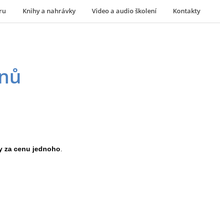
ru
Knihy a nahrávky
Video a audio školení
Kontakty
dnů
y za cenu jednoho
.