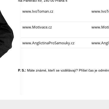
Na Pankráci 49, 140 00 Praha 4
www.IvoToman.cz
www.IvoT
www.Motivace.cz
www.Motiv
www.AnglictinaProSamouky.cz
www.Angli
P. S.:
Máte známé, kteří se vzdělávají? Přišel čas je odměni