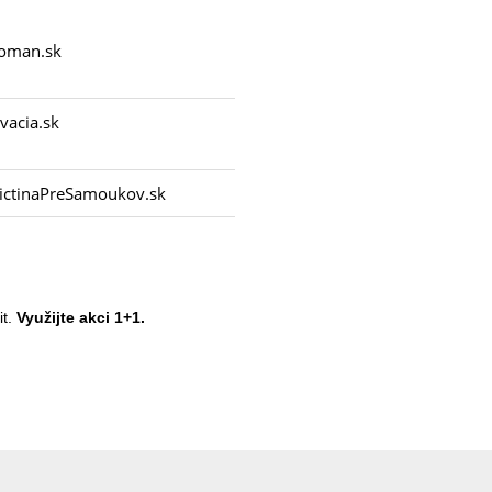
oman.sk
acia.sk
ctinaPreSamoukov.sk
t.
Využijte akci 1+1.