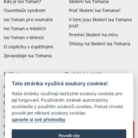
Kdo je Ivo Toman?
Školení Iva Tomana
Touretteův syndrom
Proč školení Iva Tomana?
Ivo Toman pro novináře
V čem jsou školení Iva Tomana
jiná?
Ivo Toman v médiích
Firemní školení na míru
Ivo Toman v televizi
Ohlasy na školení Iva Tomana
O úspěchu s úspěšnými
Zpravodaje Iva Tomana
E-Shop
Rychlý kontakt
Tato stránka využívá soubory cookies!
Knihy a CD Iva Tomana
Naše stránky využívají nezbytné soubory cookies pro
+420 603 579 174
Revoluční angličtina 3.
její fungovaní. Používáním stránek automaticky
generace
souhlasíte s použitím souborů cookies. Pokud chcete
taxus@taxus.cz
Video školení Iva
povolit jen některé soubory cookies
Tomana
upravte si své předvolby
Revoluční němčina 3.
generace
Povolit vše