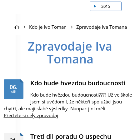
2015
Kdo je Ivo Toman
Zpravodaje Iva Tomana
Zpravodaje Iva
Tomana
Kdo bude hvezdou budoucnosti
06.
září
Kdo bude hvězdou budoucnosti???? Už ve škole
jsem si uvědomil, že někteří spolužáci jsou
chytří, ale mají slabé výsledky. Naopak jiní měli…
Přečtěte si celý zpravodaj
Treti dil poradu O uspechu