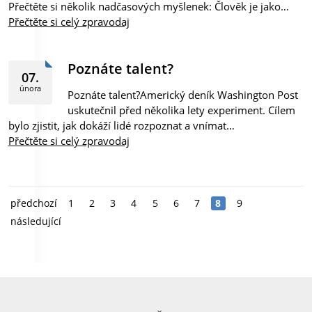
Přečtěte si několik nadčasových myšlenek: Člověk je jako…
Přečtěte si celý zpravodaj
Poznáte talent?
07.
února
Poznáte talent?Americký deník Washington Post
uskutečnil před několika lety experiment. Cílem
bylo zjistit, jak dokáží lidé rozpoznat a vnímat…
Přečtěte si celý zpravodaj
předchozí
1
2
3
4
5
6
7
8
9
následující